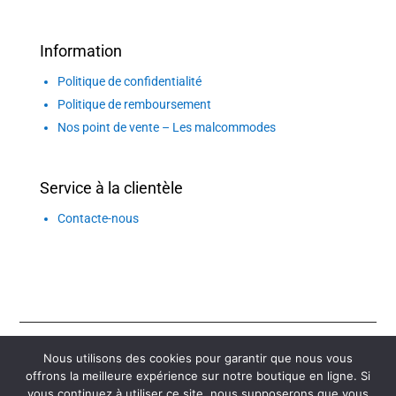
Information
Politique de confidentialité
Politique de remboursement
Nos point de vente – Les malcommodes
Service à la clientèle
Contacte-nous
© Copyright 2026. Tous droits réservés | création
Nous utilisons des cookies pour garantir que nous vous
Novasites
offrons la meilleure expérience sur notre boutique en ligne. Si
vous continuez à utiliser ce site, nous supposerons que vous