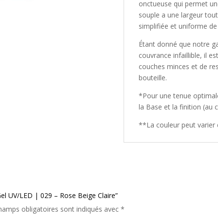
onctueuse qui permet une
souple a une largeur tou
simplifiée et uniforme de 
Étant donné
que notre g
couvrance infaillible, il e
couches minces et de res
bouteille.
*Pour une tenue optimale 
la Base et la finition (a
**La couleur peut varier d
 Gel UV/LED | 029 – Rose Beige Claire”
hamps obligatoires sont indiqués avec
*