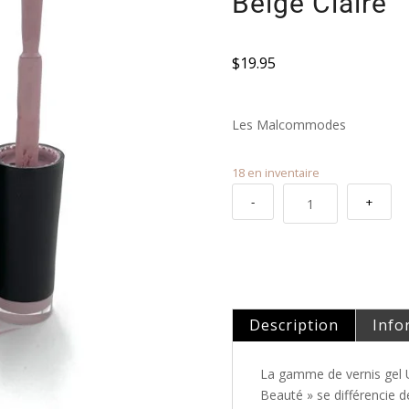
Beige Claire
$
19.95
Les Malcommodes
18 en inventaire
quantité
-
+
de
Vernis
Gel
UV/LED
|
029
Description
Info
-
Rose
La gamme de vernis gel
Beige
Beauté » se différencie d
Claire