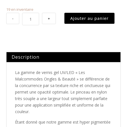
19 en inventaire
quantité
Ajouter au panier
-
+
de
Vernis
Gel
UV/LED
|
112-
Description
orange
La gamme de vernis gel UV/LED « Les
Malcommodes Ongles & Beauté » se différencie de
la concurrence par sa texture riche et onctueuse qui
permet une opacité optimale. Le pinceau en nylon
très souple a une largeur tout simplement parfaite
pour une application simplifiée et uniforme de la
couleur.
Étant donné que notre gamme est hyper pigmentée